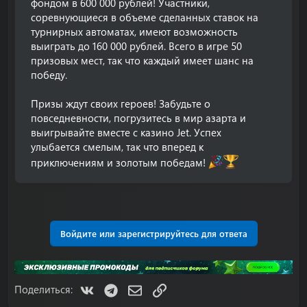
фондом в 600 000 рублей! Участники,
соревнующиеся в объеме сделанных ставок на
турнирных автоматах, имеют возможность
выиграть до 160 000 рублей. Всего в игре 50
призовых мест, так что каждый имеет шанс на
победу.
Призы ждут своих героев! Забудьте о
повседневности, погрузитесь в мир азарта и
выигрывайте вместе с казино Jet. Успех
улыбается смелым, так что вперед к
приключениям и золотым победам!
Войдите или зарегистрируйтесь для ответа
VK
Telegram
Электронная почта
Ссылка
Поделиться: