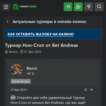
Актуальные турниры в онлайн-казино
КАК ОСТАВИТЬ ЖАЛОБУ НА КАЗИНО
Турнир Нон-Стоп от Bet Andreas
А
Д
Baucis
27 Дек 2023
в
а
т
т
о
а
Baucis
р
н
т
а
VIP 🥇
е
ч
м
а
Автор месяца
ы
л
27 Дек 2023
а
#1
Откройте для себя удивительный Турнир
Нон-Стоп от казино Bet Andreas, где вас ждёт