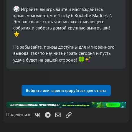
Играйте, выигрывайте и наслаждайтесь
каждым моментом в "Lucky 6 Roulette Madness".
Это ваш шанс стать частью захватывающего
события и забрать домой крупные выигрыши!
Не забывайте, призы доступны для мгновенного
вывода, так что начните играть сегодня и пусть
удача будет на вашей стороне!
Войдите или зарегистрируйтесь для ответа
VK
Telegram
Электронная почта
Ссылка
Поделиться: