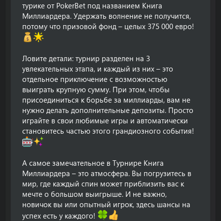
турике от PokerBet под названием Книга
Миллиардера. Удержать волнение не получится,
потому что призовой фонд – целых 375 000 евро!
Ловите детали: турнир разделен на 3
увлекательных этапа, и каждый из них – это
отдельное приключение с возможностью
выиграть крупную сумму. При этом, чтобы
присоединиться к борьбе за миллиарды, вам не
нужно делать дополнительные депозиты. Просто
играйте в свои любимые игры и автоматически
становитесь частью этого грандиозного события!
А самое замечательное в Турнире Книга
Миллиардера – это атмосфера. Вы погрузитесь в
мир, где каждый спин может приблизить вас к
мечте о большом выигрыше. И не важно,
новичок вы или опытный игрок, здесь шансы на
успех есть у каждого!