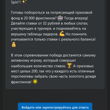
Spin"!
Готовы побороться за потрясающий призовой
фонд в 20 000 фриспинов?
Тогда вперед!
Делайте ставки от 32 рублей в любых слотах,
участвующих в турнире, и поднимайтесь на
вершину таблицы лидеров.
Но помните,
учитываются только ставки с реального баланса!
В этом соревновании победа достанется самому
активному игроку, который совершит
наибольшее количество ставок.
А призовых
мест целых 200, так что у каждого есть отличные
перспективы забрать свою часть золотого дождя
фриспинов!
Войдите или зарегистрируйтесь для ответа