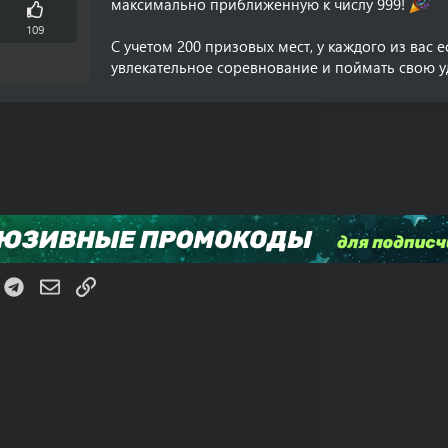
максимально приближенную к числу 999!
109
С учетом 200 призовых мест, у каждого из вас е
увлекательное соревнование и поймать свою уд
K
Telegram
Электронная почта
Ссылка