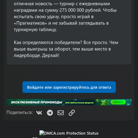
отличная новость — турнир с ежедневными
наградами на сумму 275 000 000 рублей. Чтобы
испытать свою удачу, просто играй в
«Прагматиков» и не забывай заглядывать в
турнирную таблицу.
Как определяются победители? Все просто. Чем
выше выигрыш за оборот, тем выше место в
лидерборде. Дерзай!
Войдите или зарегистрируйтесь для ответа
VK
Telegram
Электронная почта
Ссылка
Поделиться: