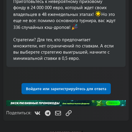
Приготовьтесь к невероятному призовому
фонду в 24 000 000 евро, который ждет своих
владельцев в 48 еженедельных этапах!
Но это
еще не все: помимо основного турнира, вас ждут
336 случайных кэш-дропов!
Стратегии? Для тех, кто предпочитает
множители, нет ограничений по ставкам. А если
вы выберете стратегию выигрышей, начните с
минимальной ставки в 0,5 евро.
Войдите или зарегистрируйтесь для ответа
VK
Telegram
Электронная почта
Ссылка
Поделиться: