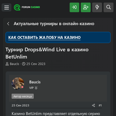
Актуальные турниры в онлайн-казино
КАК ОСТАВИТЬ ЖАЛОБУ НА КАЗИНО
Турнир Drops&Wind Live в казино
BetUnlim
А
Д
Baucis
25 Сен 2023
в
а
т
т
о
а
Baucis
р
н
т
а
VIP 🥇
е
ч
м
а
Автор месяца
ы
л
25 Сен 2023
а
#1
Казино BetUnlim представляет отдельную серию