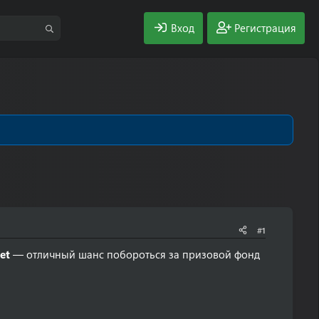
Вход
Регистрация
#1
et
— отличный шанс побороться за призовой фонд