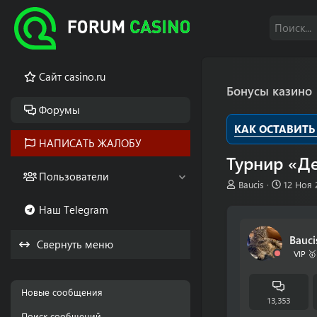
Cайт casino.ru
Бонусы казино
Форумы
КАК ОСТАВИТЬ
НАПИСАТЬ ЖАЛОБУ
Турнир «Де
Пользователи
А
Д
Baucis
12 Ноя 
в
а
Наш Telegram
т
т
о
а
р
н
Bauci
Свернуть меню
т
а
VIP 🥇
е
ч
м
а
ы
л
Новые сообщения
а
13,353
Поиск сообщений