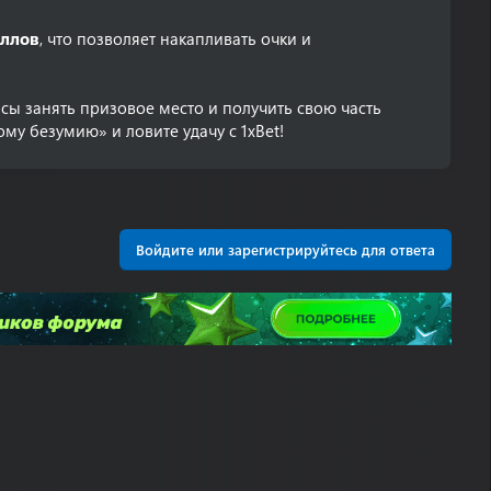
аллов
, что позволяет накапливать очки и
ы занять призовое место и получить свою часть
у безумию» и ловите удачу с 1xBet!
Войдите или зарегистрируйтесь для ответа