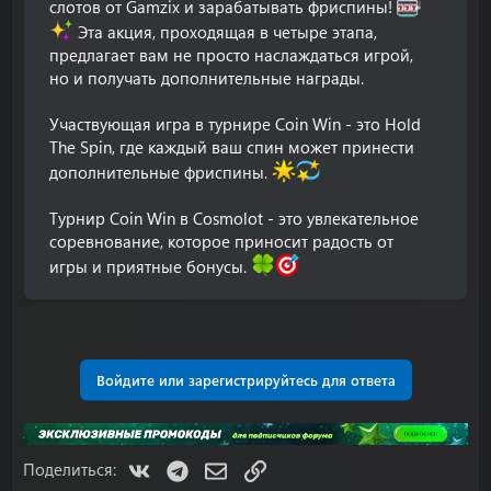
слотов от Gamzix и зарабатывать фриспины!
Эта акция, проходящая в четыре этапа,
предлагает вам не просто наслаждаться игрой,
но и получать дополнительные награды.
Участвующая игра в турнире Coin Win - это Hold
The Spin, где каждый ваш спин может принести
дополнительные фриспины.
Турнир Coin Win в Cosmolot - это увлекательное
соревнование, которое приносит радость от
игры и приятные бонусы.
Войдите или зарегистрируйтесь для ответа
VK
Telegram
Электронная почта
Ссылка
Поделиться: