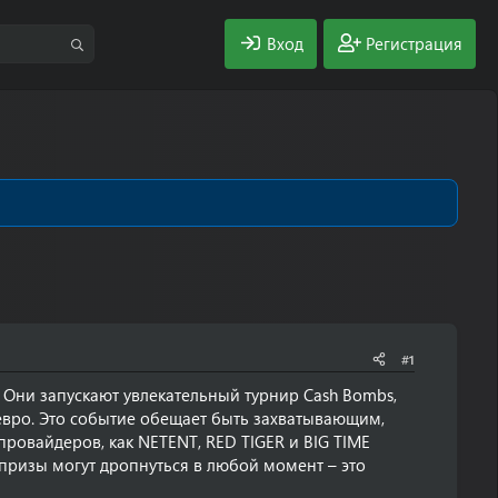
Вход
Регистрация
#1
 Они запускают увлекательный турнир Cash Bombs,
 евро. Это событие обещает быть захватывающим,
 провайдеров, как NETENT, RED TIGER и BIG TIME
 призы могут дропнуться в любой момент – это