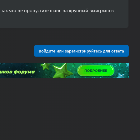
 так что не пропустите шанс на крупный выигрыш в
Войдите или зарегистрируйтесь для ответа