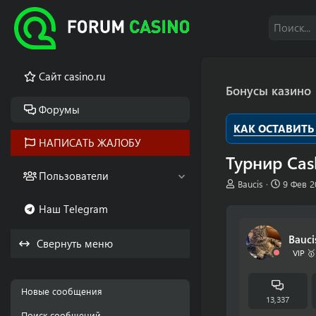
Cайт casino.ru
Бонусы казино
Форумы
КАК ОСТАВИТЬ
НАПИСАТЬ ЖАЛОБУ
Турнир Ca
Пользователи
А
Д
Baucis
9 Фев 2
в
а
Наш Telegram
т
т
о
а
р
н
Bauci
Свернуть меню
т
а
VIP 🥇
е
ч
м
а
ы
л
Новые сообщения
а
13,337
Поиск сообщений