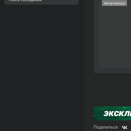
Автор месяца
V
Поделиться: