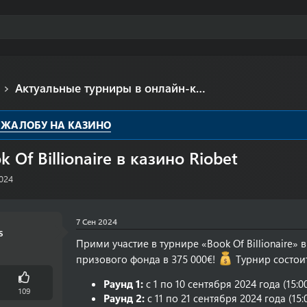
Актуальные турниры в онлайн-казино
 ЖАЛОБУ НА КАЗИНО
 Of Billionaire в казино Riobet
024
7 Сен 2024
s
Прими участие в турнире «Book Of Billionaire» 
призового фонда в 375 000€!
Турнир состоит
Раунд 1:
с 1 по 10 сентября 2024 года (15:00
109
Раунд 2:
с 11 по 21 сентября 2024 года (15:0