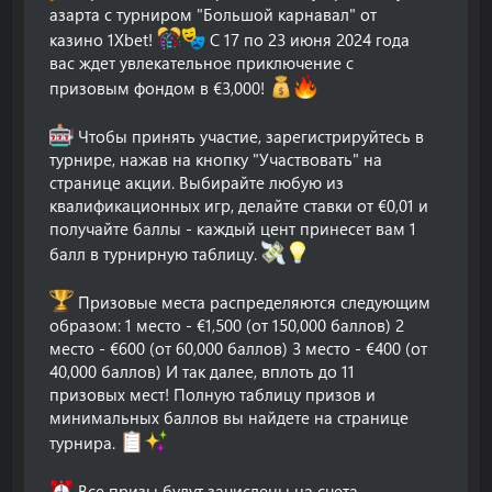
азарта с турниром "Большой карнавал" от
казино 1Xbet!
С 17 по 23 июня 2024 года
вас ждет увлекательное приключение с
призовым фондом в €3,000!
Чтобы принять участие, зарегистрируйтесь в
турнире, нажав на кнопку "Участвовать" на
странице акции. Выбирайте любую из
квалификационных игр, делайте ставки от €0,01 и
получайте баллы - каждый цент принесет вам 1
балл в турнирную таблицу.
Призовые места распределяются следующим
образом: 1 место - €1,500 (от 150,000 баллов) 2
место - €600 (от 60,000 баллов) 3 место - €400 (от
40,000 баллов) И так далее, вплоть до 11
призовых мест! Полную таблицу призов и
минимальных баллов вы найдете на странице
турнира.
Все призы будут зачислены на счета