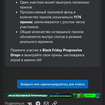
Один участник может выиграть несколько
призов.
Прогрессивный призовой фонд и
количество призов (изначально
1176
призов
) увеличиваются с ростом числа
участников.
Общее количество оставшихся призов
обновляется внутри слотов в режиме
реального времени.
Примите участие в
Black Friday Progressive
Drops
и выиграйте свои призы, наслаждаясь
игрой в казино Jet!
Войдите или зарегистрируйтесь для ответа
VK
Telegram
Электронная почта
Ссылка
Поделиться: