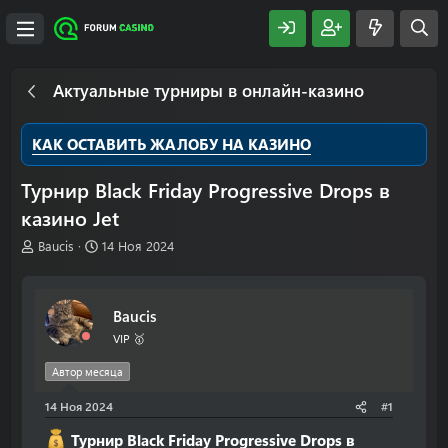
Актуальные турниры в онлайн-казино
КАК ОСТАВИТЬ ЖАЛОБУ НА КАЗИНО
Турнир Black Friday Progressive Drops в
казино Jet
А
Д
Baucis
14 Ноя 2024
в
а
т
т
о
а
Baucis
р
н
т
а
VIP 🥇
е
ч
м
а
Автор месяца
ы
л
14 Ноя 2024
а
#1
Турнир Black Friday Progressive Drops в