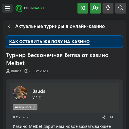
Актуальные турниры в онлайн-казино
КАК ОСТАВИТЬ ЖАЛОБУ НА КАЗИНО
Турнир Бесконечная Битва от казино
Melbet
А
Д
Baucis
8 Окт 2023
в
а
т
т
о
а
Baucis
р
н
т
а
VIP 🥇
е
ч
м
а
Автор месяца
ы
л
8 Окт 2023
а
#1
Казино Melbet дарит нам новое захватывающее