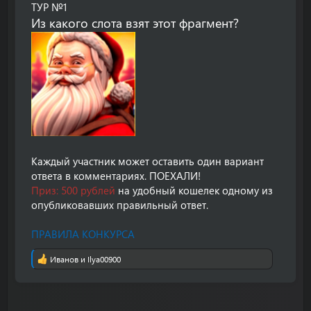
ТУР №1
Из какого слота взят этот фрагмент?
Каждый участник может оставить один вариант
ответа в комментариях. ПОЕХАЛИ!
Приз: 500 рублей
на удобный кошелек одному из
опубликовавших правильный ответ.
ПРАВИЛА КОНКУРСА
Иванов
и
Ilya00900
Р
е
а
к
ц