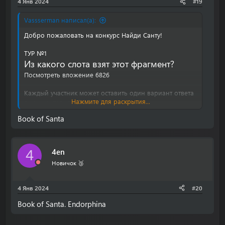
4 Янв 2024
#19
Vassserman написал(а):
Добро пожаловать на конкурс Найди Санту!
ТУР №1
Из какого слота взят этот фрагмент?
Посмотреть вложение 6826
Каждый участник может оставить один вариант ответа
Нажмите для раскрытия...
в комментариях. ПОЕХАЛИ!
Приз: 500 рублей
на удобный кошелек одному из
Book of Santa
опубликовавших правильный ответ.
ПРАВИЛА КОНКУРСА
4en
4
Новичок 🥉
4 Янв 2024
#20
Book of Santa. Endorphina