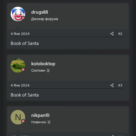
и
и
drugs88
:
Джокер форума
4 Янв 2024
#2
Book of Santa
koloboktop
Слотмен 🥈
4 Янв 2024
#3
Book of Santa
nikpanfil
N
Новичок 🥇