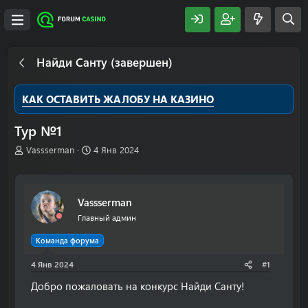
Найди Санту (завершен)
КАК ОСТАВИТЬ ЖАЛОБУ НА КАЗИНО
Тур №1
А
Д
Vassserman
4 Янв 2024
в
а
т
т
о
а
р
н
Vassserman
т
а
Главный админ
е
ч
м
а
Команда форума
ы
л
а
4 Янв 2024
#1
Добро пожаловать на конкурс Найди Санту!