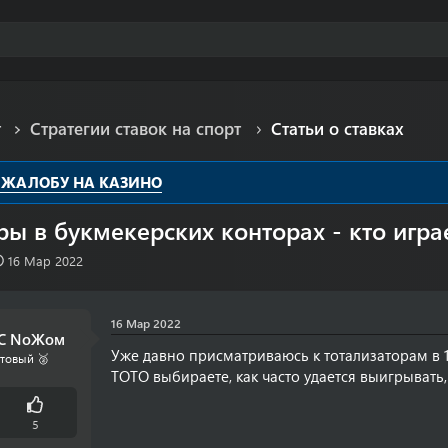
т
Стратегии ставок на спорт
Статьи о ставках
 ЖАЛОБУ НА КАЗИНО
ры в букмекерских конторах - кто игра
Д
16 Мар 2022
а
т
а
16 Мар 2022
н
 С NoЖом
а
Уже давно присматриваюсь к тотализаторам в 1х
товый 🥈
ч
ТОТО выбираете, как часто удается выигрывать, 
а
л
а
5