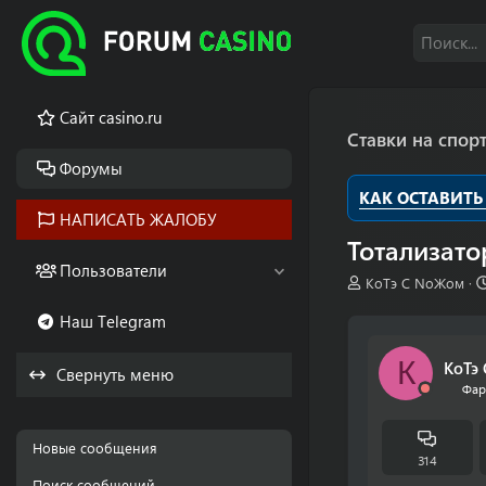
Cайт casino.ru
Ставки на спор
Форумы
КАК ОСТАВИТЬ
НАПИСАТЬ ЖАЛОБУ
Тотализато
Пользователи
А
КоТэ С NoЖом
в
Наш Telegram
т
о
р
К
КоТэ
Свернуть меню
т
Фар
е
м
ы
Новые сообщения
314
Поиск сообщений