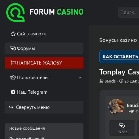
Cайт casino.ru
Бонусы казино
Форумы
КАК ОСТАВИТЬ
НАПИСАТЬ ЖАЛОБУ
Tonplay Ca
Пользователи
А
Д
Baucis
25 Дек 
в
а
Наш Telegram
т
т
о
а
р
н
Bauci
Свернуть меню
т
а
VIP 🥇
е
ч
м
а
ы
л
Новые сообщения
а
13,353
Поиск сообщений