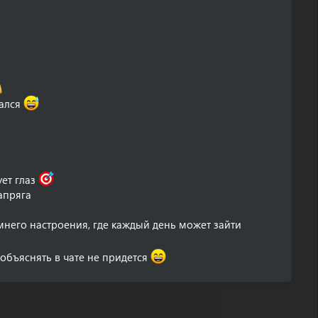
тался
ует глаз
апряга
имнего настроения, где каждый день может зайти
 объяснять в чате не придется