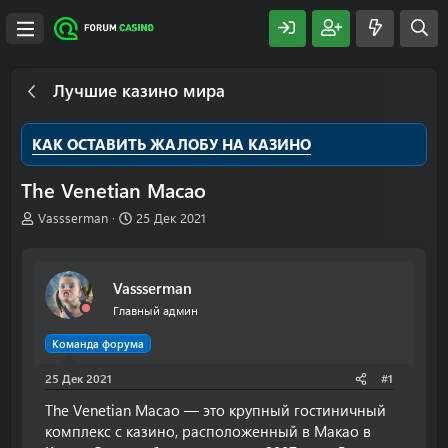
Лучшие казино мира
КАК ОСТАВИТЬ ЖАЛОБУ НА КАЗИНО
The Venetian Macao
А
Д
Vassserman
25 Дек 2021
в
а
т
т
о
а
Vassserman
р
н
т
а
Главный админ
е
ч
м
а
Команда форума
ы
л
25 Дек 2021
а
#1
The Venetian Macao — это крупный гостиничный
комплекс с казино, расположенный в Макао в