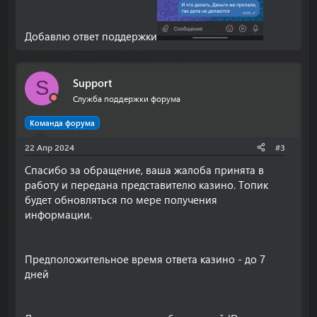
Добавлю ответ поддержки
Support
S
Служба поддержки форума
Команда форума
22 Апр 2024
#3
Спасибо за обращение, ваша жалоба принята в
работу и передана представителю казино. Топик
будет обновляться по мере получения
информации.
Предположительное время ответа казино - до 7
дней