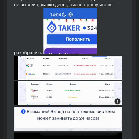
не выводят, жалко денег, очень прошу что вы
разобрались