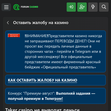
Оставить жалобу на казино
❗️ВНИМАНИЕ❗️Представители казино никогда
не запрашивают ПЕРЕВОДЫ ДЕНЕГ! Они не
просят вас передать личные данные в
сторонних чатах - перейти в Telegram или в
другой мессенджер! Все официальные
представители имеют фирменный красный
бейджик «Официальный представитель»
КАК ОСТАВИТЬ ЖАЛОБУ НА КАЗИНО
Конкурс "Премиум-август":
Выполняй задания —
получай премиум в Телеграм!
Taker casino не выводит деньги