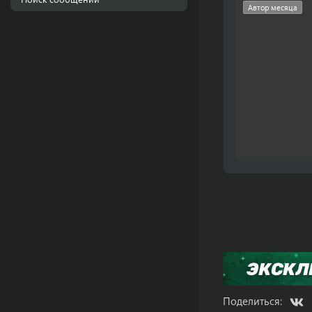
Автор месяца
V
Поделиться: