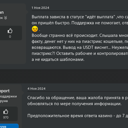
1 Ноя 2024
ian
Выплата зависла в статусе "идёт выплата" ,что 
к 🥉
он пришёл быстро. Поддержка не помогает, от
.
Вообще странно всё происходит. Слышала мног
0
факту, денег нет у них на пиастрикс кошельке,
возвращаются. Вывод на USDT виснет... Неужел
пиастрикс?! Оставить рабочее и контролироват
а не кидаться шаблонами.
4 Ноя 2024
pport
поддержки
Спасибо за обращение, ваша жалоба принята в р
рума
обновляться по мере получения информации.
Предположительное время ответа казино - до 7 д
970
рума