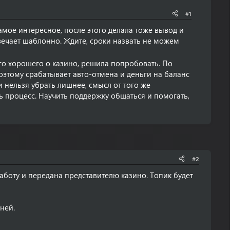
#1
самое интересное, после этого делала тоже вывод и
вечает шаблонно. Ждите, сроки назвать не можем
о хорошего о казино, решила попробовать. По
 поэтому срабатывает авто-отмена и деньги на баланс
и нельзя убрать лишнее, смысл от того же
ь процесс. Научить поддержку общаться и помогать,
#2
аботу и передана представителю казино. Топик будет
ней.