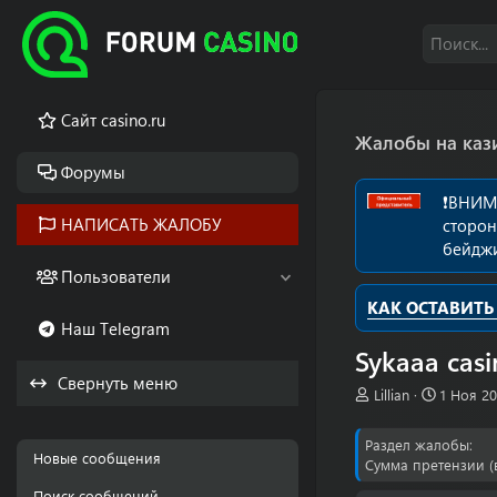
Cайт casino.ru
Жалобы на каз
Форумы
❗️ВНИМ
НАПИСАТЬ ЖАЛОБУ
сторон
бейдж
Пользователи
КАК ОСТАВИТЬ
Наш Telegram
Sykaaa cas
Свернуть меню
А
Д
Lillian
1 Ноя 2
в
а
т
т
Раздел жалобы
о
а
Новые сообщения
Сумма претензии (в
р
н
т
а
Поиск сообщений