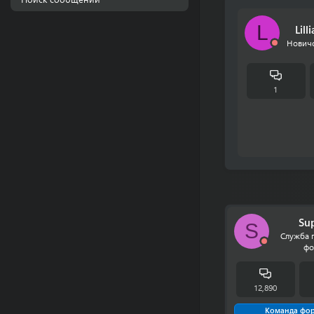
е
ч
м
а
L
Lill
ы
л
Новичо
а
1
Su
S
Служба 
фо
12,890
Команда фо