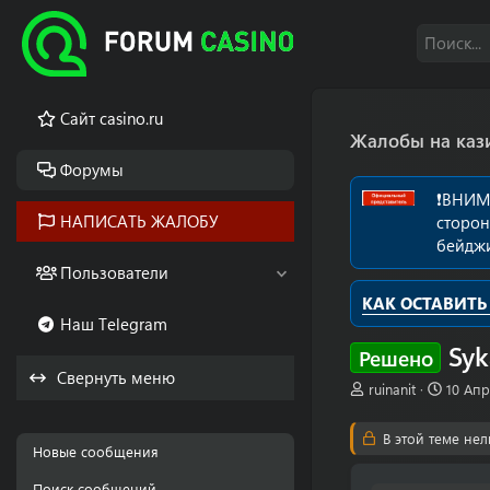
Cайт casino.ru
Жалобы на каз
Форумы
❗️ВНИМ
НАПИСАТЬ ЖАЛОБУ
сторон
бейдж
Пользователи
КАК ОСТАВИТЬ
Наш Telegram
Syk
Решено
Свернуть меню
А
Д
ruinanit
10 Апр
в
а
т
т
В этой теме нел
о
а
Новые сообщения
р
н
т
а
Поиск сообщений