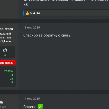
<3
Приносим извинения за доставленные неудобства и ж
Maks96
Р
е
а
к
12 Апр 2025
aa team
ц
иальный
и
Спасибо за обратную связь!
тавитель
и
 Sykaaaa
:
4
ставитель
17.65%
0
28
6
14 Апр 2025
96
Решено
а всё