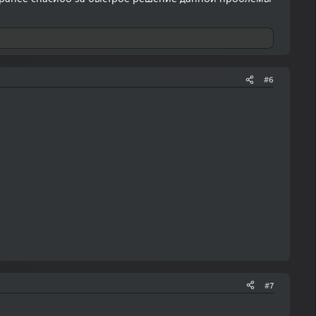
елаем удачи в игре!
#6
#7