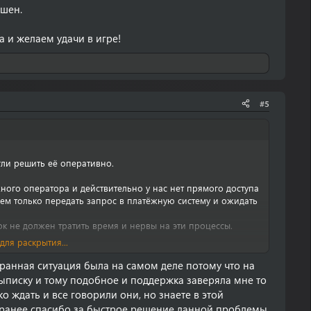
ешен.
 и желаем удачи в игре!
#5
гли решить её оперативно.
ного оператора и действительно у нас нет прямого доступа
жем только передать запрос в платёжную систему и ожидать
ок не должен тратить время и нервы на эти процессы.
ля раскрытия...
то оператор поддержки не запросил у вас выписку с
а платежка. Мы уже провели разбор этой ситуации и
ранная ситуация была на самом деле потому что на
выписку и тому подобное и поддержка заверяла мне то
о ждать и все говорили они, но знаете в этой
заранее спасибо за быстрое решение данной проблемы