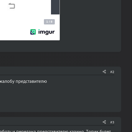
#2
 жалобу представителю
#3
аботу и передана представителю казино. Топик будет