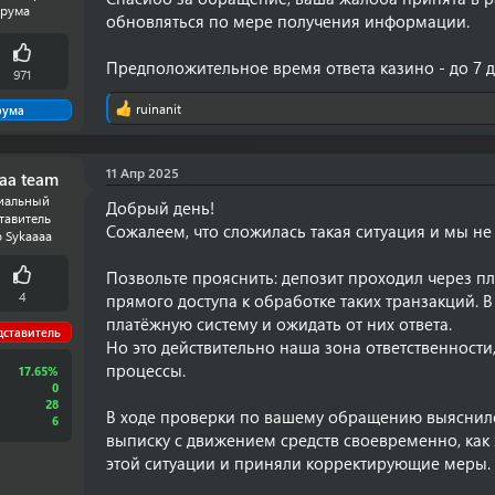
рума
обновляться по мере получения информации.
Предположительное время ответа казино - до 7 д
971
ruinanit
рума
Р
е
а
к
11 Апр 2025
aa team
ц
иальный
и
Добрый день!
тавитель
и
Сожалеем, что сложилась такая ситуация и мы не
 Sykaaaa
:
Позвольте прояснить: депозит проходил через пл
4
прямого доступа к обработке таких транзакций. 
платёжную систему и ожидать от них ответа.
ставитель
Но это действительно наша зона ответственности,
процессы.
17.65%
0
28
В ходе проверки по вашему обращению выяснилос
6
выписку с движением средств своевременно, как
этой ситуации и приняли корректирующие меры.