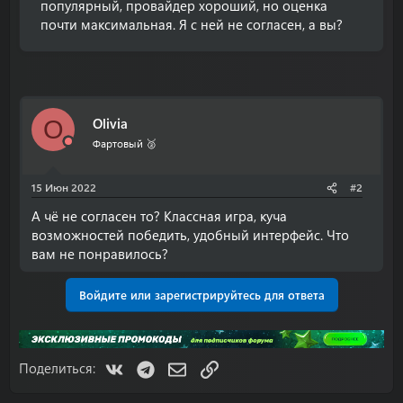
популярный, провайдер хороший, но оценка
почти максимальная. Я с ней не согласен, а вы?
Olivia
O
Фартовый 🥈
15 Июн 2022
#2
А чё не согласен то? Классная игра, куча
возможностей победить, удобный интерфейс. Что
вам не понравилось?
Войдите или зарегистрируйтесь для ответа
VK
Telegram
Электронная почта
Ссылка
Поделиться: