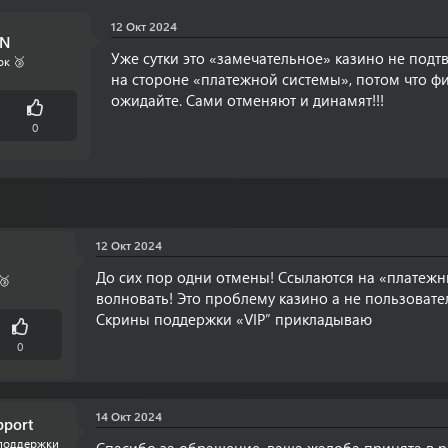
12 Окт 2024
GN
Уже сутки это «замечательное» казино не подтв
к 🥉
на стороне «платежной системы», потом что ф
ожидайте. Сами отменяют и динамят!!!
0
12 Окт 2024
До сих пор одни отмены! Ссылаются на «платежн
🥉
волновать! Это проблему казино а не пользовател
Скрины поддержки «VIP” прикладываю
0
14 Окт 2024
pport
поддержки
Спасибо за обращение, ваша жалоба принята в р