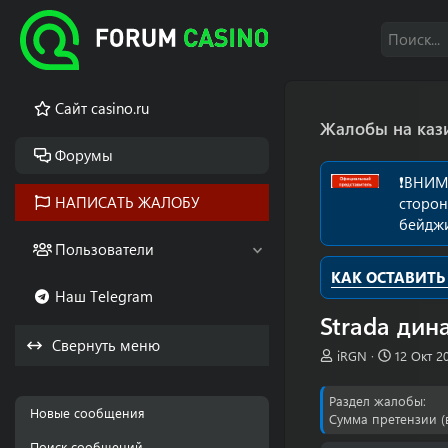
Cайт casino.ru
Жалобы на каз
Форумы
❗️ВНИМ
НАПИСАТЬ ЖАЛОБУ
сторон
бейдж
Пользователи
КАК ОСТАВИТЬ
Наш Telegram
Strada дин
Свернуть меню
А
Д
iRGN
12 Окт 2
в
а
т
т
Раздел жалобы
о
а
Новые сообщения
Сумма претензии (в
р
н
т
а
Поиск сообщений