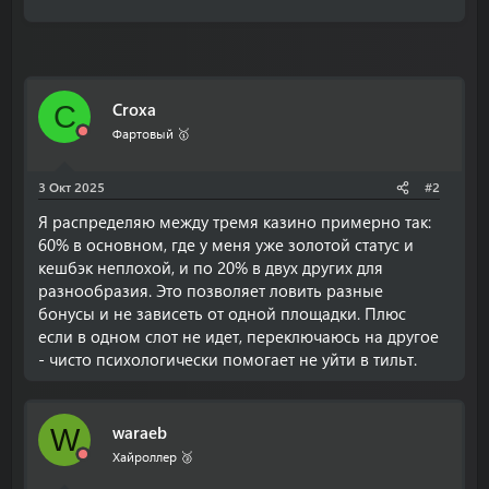
Croxa
C
Фартовый 🥇
3 Окт 2025
#2
Я распределяю между тремя казино примерно так:
60% в основном, где у меня уже золотой статус и
кешбэк неплохой, и по 20% в двух других для
разнообразия. Это позволяет ловить разные
бонусы и не зависеть от одной площадки. Плюс
если в одном слот не идет, переключаюсь на другое
- чисто психологически помогает не уйти в тильт.
waraeb
W
Хайроллер 🥉