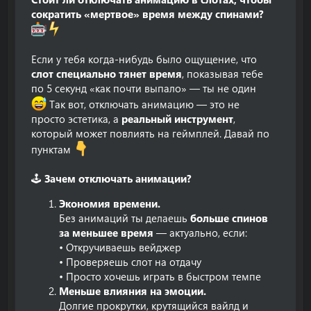
сократить «мертвое» время между спинами?
Если у тебя когда-нибудь было ощущение, что
слот специально тянет время
, показывая тебе
по 5 секунд «как почти выпало» — ты не один
Так вот, отключать анимацию — это не
просто эстетика, а
реальный инструмент
,
который может повлиять на геймплей. Давай по
пунктам
🕹
Зачем отключать анимации?
Экономия времени.
Без анимаций ты делаешь
больше спинов
за меньшее время
— актуально, если:
• Откручиваешь вейджер
• Проверяешь слот на отдачу
• Просто хочешь играть в быстром темпе
Меньше влияния на эмоции.
Долгие прокрутки, крутящийся вайлд и