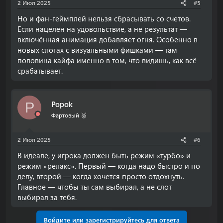
2 Июл 2025
#5
Но и фан-геймплей нельзя сбрасывать со счетов.
Если нацелен на удовольствие, а не результат —
включённая анимация добавляет огня. Особенно в
новых слотах с визуальными фишками — там
половина кайфа именно в том, что видишь, как всё
срабатывает.
Popok
P
Фартовый 🥈
2 Июл 2025
#6
В идеале, у игрока должен быть режим «турбо» и
режим «релакс». Первый — когда надо быстро и по
делу, второй — когда хочется просто отдохнуть.
Главное — чтобы ты сам выбирал, а не слот
выбирал за тебя.
Войдите или зарегистрируйтесь для ответа