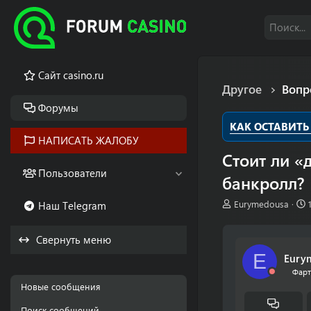
Cайт casino.ru
Другое
Вопр
Форумы
КАК ОСТАВИТЬ
НАПИСАТЬ ЖАЛОБУ
Стоит ли «
Пользователи
банкролл?
А
Eurymedousa
Наш Telegram
в
т
т
Свернуть меню
о
р
E
Eury
т
Фарт
е
Новые сообщения
м
ы
Поиск сообщений