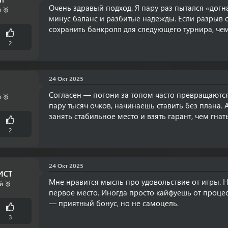
Очень здравый подход. Я пару раз пытался «дог
 🥈
минус баланс и разбитые надежды. Если разрыв 
сохранить банкролл для следующего турнира, чем
2
24 Окт 2025
Согласен — погони за топом часто превращаются 
 🥈
пару тысяч очков, начинаешь ставить без плана. 
занять стабильное место и взять гарант, чем гнат
2
24 Окт 2025
ИСТ
Мне нравится мысль про удовольствие от игры. Н
й 🥈
первое место. Иногда просто кайфуешь от процес
— приятный бонус, но не самоцель.
3