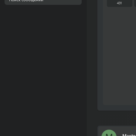
431
Maxto