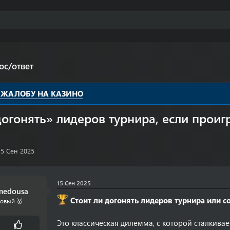
ос/ответ
 ЖАЛОБУ НА КАЗИНО
догонять» лидеров турнира, если прои
Д
15 Сен 2025
а
а
15 Сен 2025
н
medousa
а
Стоит ли догонять лидеров турнира или с
овый 🥇
ч
а
Это классическая дилемма, с которой сталкива
л