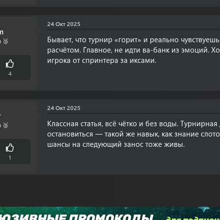
24 Окт 2025
m
Бывает, что турнир «горит» и реально чувствуешь 
 🥉
расчётом. Главное, не идти ва-банк из эмоций. Х
игрока от спринтера за иксами.
4
24 Окт 2025
r
Классная статья, всё чётко и без воды. Турнирна
 🥉
остановиться — такой же навык, как знание слот
шансы на следующий занос тоже живы.
1