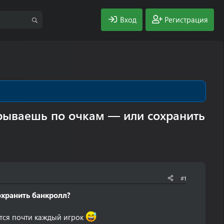
Вход
Регистрация
грываешь по очкам — или сохранить
#1
охранить банкролл?
ется почти каждый игрок