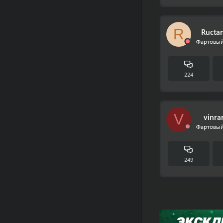
R
Ructa
Фартовый
224
V
vinra
Фартовый
249