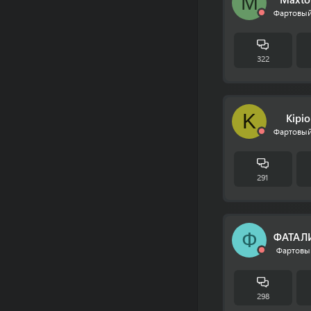
M
Фартовый
322
K
Kipio
Фартовый
291
Ф
ФАТАЛ
Фартовы
298