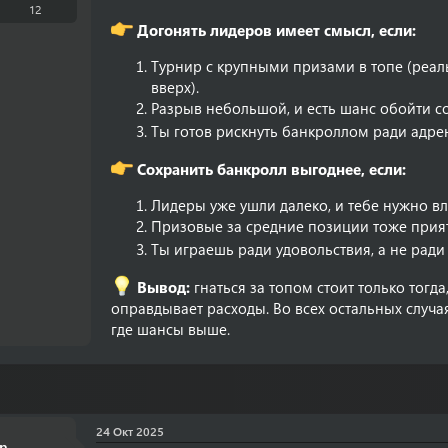
а
12
Догонять лидеров имеет смысл, если:
Турнир с крупными призами в топе (реал
вверх).
Разрыв небольшой, и есть шанс обойти с
Ты готов рискнуть банкроллом ради адр
Сохранить банкролл выгоднее, если:
Лидеры уже ушли далеко, и тебе нужно вл
Призовые за средние позиции тоже приятн
Ты играешь ради удовольствия, а не рад
Вывод:
гнаться за топом стоит только тогд
оправдывает расходы. Во всех остальных случа
где шансы выше.
24 Окт 2025
n