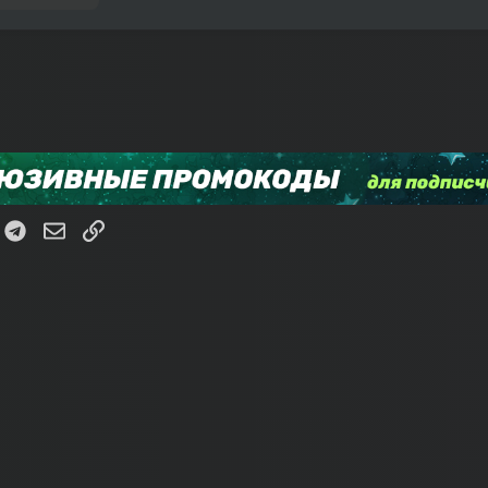
K
Telegram
Электронная почта
Ссылка