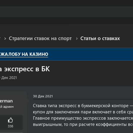
т
Стратегии ставок на спорт
Статьи о ставках
 ЖАЛОБУ НА КАЗИНО
а экспресс в БК
 Дек 2021
30 Дек 2021
serman
Ставка типа экспресс в букмекерской конторе 
ый админ
купон для заключения пари включает в себя сра
Главное преимущество экспрессов заключается 
выигрышным, то при расчете коэффициенты вс
338