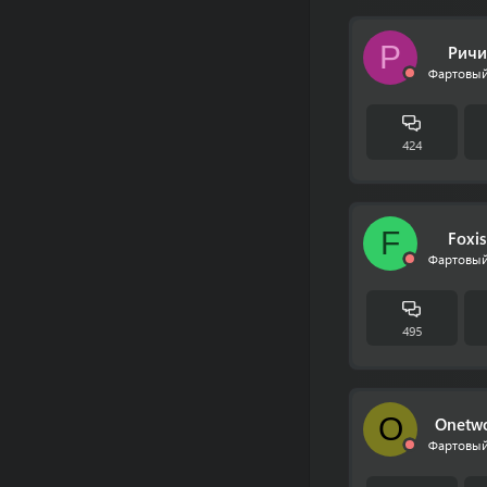
Р
Ричи
Фартовый
424
F
Foxis
Фартовый
495
O
Onetw
Фартовый