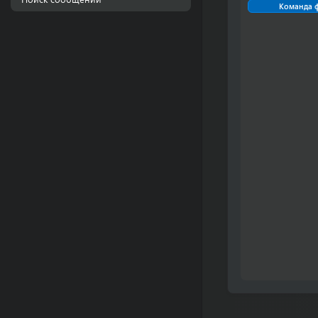
Команда 