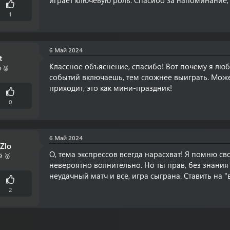
1
6 Май 2024
t
Классное объяснение, спасибо! Вот почему я люб
 🥈
событий включаешь, тем сложнее выиграть. Може
приходит, это как мини-праздник!
0
6 Май 2024
Zlo
О, тема экспрессов всегда нарасхват! Я помню 
й 🥇
невероятно волнительно. Но ты прав, без знания 
неудачный матч и все, игра сыграна. Ставить на "
2