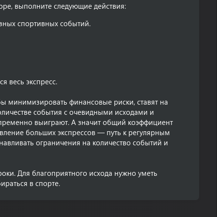
оре, выполните следующие действия:
зных спортивных событий.
ся весь экспресс.
бы минимизировать финансовые риски, ставят на
оличестве события с очевидными исходами и
епременно выиграют. А значит общий коэффициент
авление больших экспрессов — путь к регулярным
навливать ограничения на количество событий и
роки. Для благоприятного исхода нужно уметь
ираться в спорте.