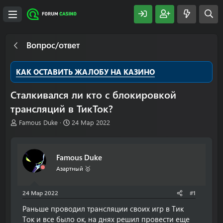
Вопрос/ответ
КАК ОСТАВИТЬ ЖАЛОБУ НА КАЗИНО
Сталкивался ли кто с блокировкой
трансляций в ТикТок?
А
Д
Famous Duke
24 Мар 2022
в
а
т
т
о
а
Famous Duke
р
н
т
а
Азартный 🥇
е
ч
м
а
24 Мар 2022
#1
ы
л
а
Раньше проводил трансляции своих игр в Тик
Ток и все было ок, на днях решил провести еще