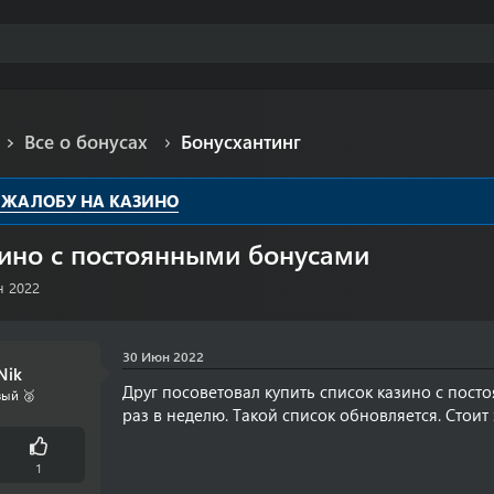
Все о бонусах
Бонусхантинг
 ЖАЛОБУ НА КАЗИНО
зино с постоянными бонусами
н 2022
30 Июн 2022
Nik
Друг посоветовал купить список казино с пос
ый 🥈
раз в неделю. Такой список обновляется. Стоит 
1