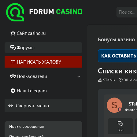
Cайт casino.ru
Бонусы казино
Форумы
КАК ОСТАВИТЬ
НАПИСАТЬ ЖАЛОБУ
Списки ка
Пользователи
А
Д
STaNik
30 Ию
в
а
Наш Telegram
т
т
о
а
р
н
S
STa
Свернуть меню
т
а
Фартов
е
ч
м
а
ы
л
Новые сообщения
а
368
Поиск сообщений