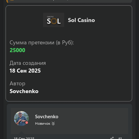
о
а
р
н
т
а
е
ч
Sol Casino
м
а
ы
л
а
Сумма претензии (в Руб)
25000
Дата создания
18 Сен 2025
Автор
Sovchenko
Sovchenko
Новичок 🥉
18 Сен 2025
#1