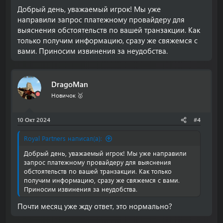
Добрый день, уважаемый игрок! Мы уже
направили запрос платежному провайдеру для
выяснения обстоятельств по вашей транзакции. Как
только получим информацию, сразу же свяжемся с
вами. Приносим извинения за неудобства.
DragoMan
Новичок 🥇
10 Окт 2024
#4
Royal Partners написал(а):
Добрый день, уважаемый игрок! Мы уже направили
запрос платежному провайдеру для выяснения
обстоятельств по вашей транзакции. Как только
получим информацию, сразу же свяжемся с вами.
Приносим извинения за неудобства.
Почти месяц уже жду ответ, это нормально?