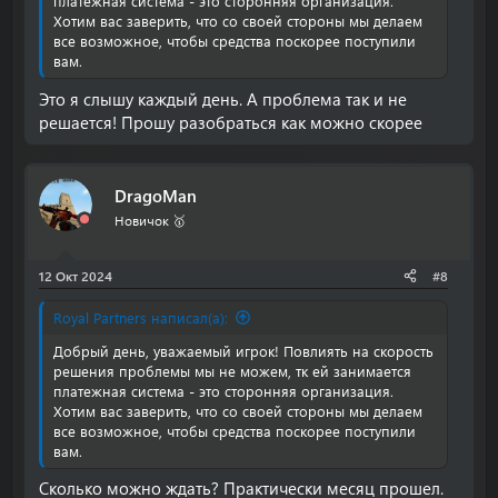
платежная система - это сторонняя организация.
Хотим вас заверить, что со своей стороны мы делаем
все возможное, чтобы средства поскорее поступили
вам.
Это я слышу каждый день. А проблема так и не
решается! Прошу разобраться как можно скорее
DragoMan
Новичок 🥇
12 Окт 2024
#8
Royal Partners написал(а):
Добрый день, уважаемый игрок! Повлиять на скорость
решения проблемы мы не можем, тк ей занимается
платежная система - это сторонняя организация.
Хотим вас заверить, что со своей стороны мы делаем
все возможное, чтобы средства поскорее поступили
вам.
Сколько можно ждать? Практически месяц прошел.