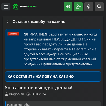
Оставить жалобу на казино
❗️ВНИМАНИЕ❗️Представители казино никогда
не запрашивают ПЕРЕВОДЫ ДЕНЕГ! Они не
просят вас передать личные данные в
сторонних чатах - перейти в Telegram или в
другой мессенджер! Все официальные
представители имеют фирменный красный
бейджик «Официальный представитель»
КАК ОСТАВИТЬ ЖАЛОБУ НА КАЗИНО
Sol casino не выводят деньги!
А
Д
DragoMan
8 Окт 2024
в
а
т
т
Раздел жалобы