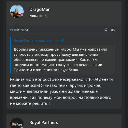
DragoMan
Новичок 🥇
11 Окт 2024
#5
Royal Partners написал(а):
Добрый день, уважаемый игрок! Мы уже направили
запрос платежному провайдеру для выяснения
обстоятельств по вашей транзакции. Как только
получим информацию, сразу же свяжемся с вами.
Приносим извинения за неудобства.
Решите мой вопрос! Это несерьезно, с 16.09 деньги
где то зависли! Я читаю темы других игроков,
многим выплатили уже, они ждали меньше
времени. Так почему мой вопрос настолько долго
не можете решить ?
Royal Partners