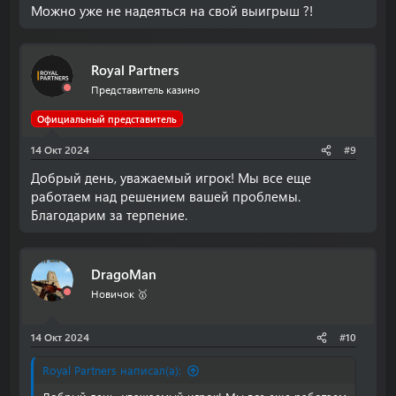
Можно уже не надеяться на свой выигрыш ?!
Royal Partners
Представитель казино
Официальный представитель
14 Окт 2024
#9
Добрый день, уважаемый игрок! Мы все еще
работаем над решением вашей проблемы.
Благодарим за терпение.
DragoMan
Новичок 🥇
14 Окт 2024
#10
Royal Partners написал(а):