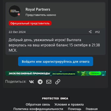
Royal Partners
Представитель казино
Официальный представитель
22 Окт 2024
#12
Добрый день, уважаемый игрок! Выплата
вернулась на ваш игровой баланс 15 октября в 21:38
МСК.
Войдите или зарегистрируйтесь для ответа
VK
Telegram
Электронная почта
Ссылка
Поделиться:
Обратная связь
Условия и правила
Политика конфиденциальности
Помощь
Главная