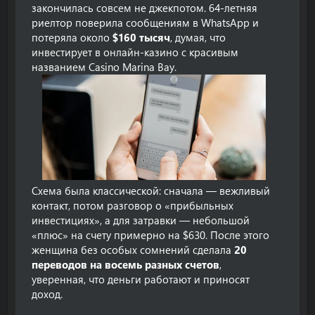
закончилась совсем не джекпотом. 64-летняя
риелтор поверила сообщениям в WhatsApp и
потеряла около
$160 тысяч
, думая, что
инвестирует в онлайн-казино с красивым
названием Casino Marina Bay.
Схема была классической: сначала — вежливый
контакт, потом разговор о «прибыльных
инвестициях», а для затравки — небольшой
«плюс» на счету примерно на $630. После этого
женщина без особых сомнений сделала
20
переводов на восемь разных счетов
,
уверенная, что деньги работают и приносят
доход.