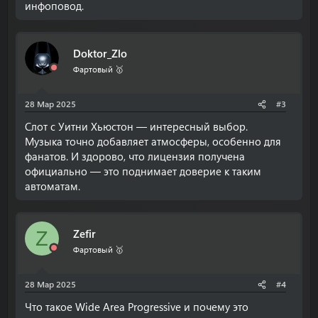
инфоповод.
Doktor_Zlo
Фартовый 🥇
28 Мар 2025
#3
Слот с Уитни Хьюстон — интересный выбор.
Музыка точно добавляет атмосферы, особенно для
фанатов. И здорово, что лицензия получена
официально — это поднимает доверие к таким
автоматам.
Zefir
Z
Фартовый 🥇
28 Мар 2025
#4
Что такое Wide Area Progressive и почему это