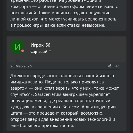
времени. Это работает на уровне эмоций и
комфорта — особенно если оформление связано с
ностальгией. Такие машины создают ощущение
личной связи, что может усиливать вовлеченность
в процесс игры, даже если ставки невысокие.
Игрок_56
И
Фартовый 🥇
28 Мар 2025
#6
Джекпоты вроде этого становятся важной частью
имиджа казино. Люди не только приходят за
азартом — они хотят верить, что у них «тоже может
случиться». Saracen этим выигрышем укрепляет
репутацию места, где реально сорвать крупный
куш, даже в сравнении с Вегасом. А для индустрии
штата — это прецедент, который, возможно,
откроет двери для внедрения новых технологий и
ещё большего притока гостей.