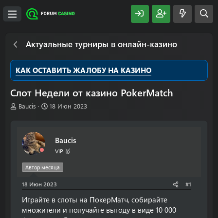
Актуальные турниры в онлайн-казино
КАК ОСТАВИТЬ ЖАЛОБУ НА КАЗИНО
Слот Недели от казино PokerMatch
А
Д
Baucis
18 Июн 2023
в
а
т
т
о
а
Baucis
р
н
т
а
VIP 🥇
е
ч
м
а
Автор месяца
ы
л
18 Июн 2023
а
#1
Играйте в слоты на ПокерМатч, собирайте
множители и получайте выгоду в виде 10 000