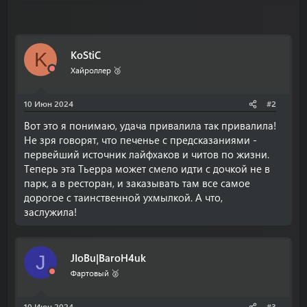
KoStiC
K
Хайроллер 🥉
10 Июн 2024
#2
Вот это я понимаю, удача привалила так привалила!
Не зря говорят, что печенье с предсказаниями -
первейший источник лайфхаков и читов по жизни.
Теперь эта Тьерра может смело идти с дочкой не в
парк, а в ресторан, и заказывать там все самое
дорогое с таинственной ухмылкой. А что,
заслужила!
JIoBu|BaroH4uk
J
Фартовый 🥈
10 Июн 2024
#3