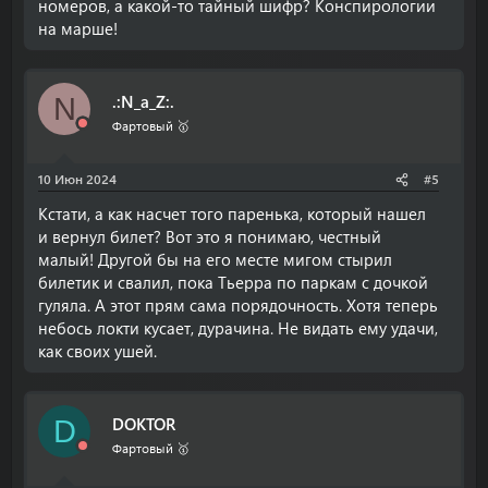
номеров, а какой-то тайный шифр? Конспирологии
на марше!
.:N_a_Z:.
N
Фартовый 🥇
10 Июн 2024
#5
Кстати, а как насчет того паренька, который нашел
и вернул билет? Вот это я понимаю, честный
малый! Другой бы на его месте мигом стырил
билетик и свалил, пока Тьерра по паркам с дочкой
гуляла. А этот прям сама порядочность. Хотя теперь
небось локти кусает, дурачина. Не видать ему удачи,
как своих ушей.
DOKTOR
D
Фартовый 🥇