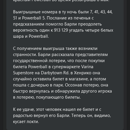
Выигрышные номера в ту ночь были 7, 41, 43, 44,
51 и Powerball 5. Послание из печенья с
предсказанием помогло Барли преодолеть
вероятность один к 913 129 угадать четыре белых
шара и Powerball.
С получением выигрыша также возникли
странности. Барли рассказала представителям
государственной лотереи, что после покупки
билета Powerball в супермаркете Varina
Superstore на Darbytown Rd. в Хенрико она
случайно оставила билет в магазине, а потом
пошла с дочерью в парк. Осознав потерю, она
быстро вернулась и обнаружила другого игрока
в лотерею, покупающего билеты.
К ее удаче, этот человек нашел ее билет и с
радостью вернул его Барли. Теперь он, видимо,
кусает локти.