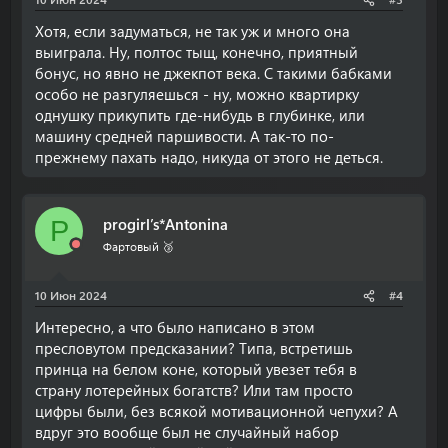
Хотя, если задуматься, не так уж и много она
выиграла. Ну, полтос тыщ, конечно, приятный
бонус, но явно не джекпот века. С такими бабками
особо не разгуляешься - ну, можно квартирку
однушку прикупить где-нибудь в глубинке, или
машину средней паршивости. А так-то по-
прежнему пахать надо, никуда от этого не деться.
progirl’s*Antonina
P
Фартовый 🥉
10 Июн 2024
#4
Интересно, а что было написано в этом
пресловутом предсказании? Типа, встретишь
принца на белом коне, который увезет тебя в
страну лотерейных богатств? Или там просто
цифры были, без всякой мотивационной чепухи? А
вдруг это вообще был не случайный набор