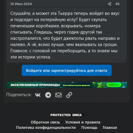
10 Июн 2024
#6
Слушайте, а может эта Тьерра теперь войдет во вкус
и подсядет на лотерейную иглу? Будет скупать
печенюшки коробками, вскрывать, номера
списывать. Глядишь, через годик-другой так
настропалится, что будет джекпоты рвать направо и
налево. А чё, всяко лучше, чем вкалывать за гроши.
Главное, с головой не переборщить, а то знаем мы
эти истории успеха.
Войдите или зарегистрируйтесь для ответа
VK
Telegram
Электронная почта
Ссылка
Поделиться:
Обратная связь
Условия и правила
Политика конфиденциальности
Помощь
Главная