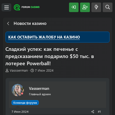
Новости казино
КАК ОСТАВИТЬ ЖАЛОБУ НА КАЗИНО
Сладкий успех: как печенье с
предсказанием подарило $50 тыс. в
лотерее Powerball!
А
Д
Vassserman
7 Июн 2024
в
а
т
т
о
а
Vassserman
р
н
т
а
Главный админ
е
ч
м
а
Команда форума
ы
л
7 Июн 2024
а
#1