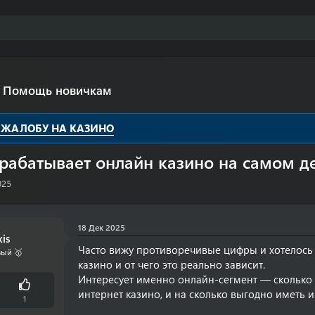
Помощь новичкам
 ЖАЛОБУ НА КАЗИНО
рабатывает онлайн казино на самом д
025
18 Дек 2025
is
Часто вижу противоречивые цифры и хотелось 
ый 🥇
казино и от чего это реально зависит.
Интересует именно онлайн-сегмент — сколько 
интернет казино, и на сколько выгодно иметь 
1