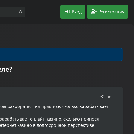
Вход
Регистрация
еле?
#1
бы разобраться на практике: сколько зарабатывает
зарабатывает онлайн казино, сколько приносят
интернет казино в долгосрочной перспективе.