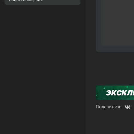
V
Поделиться: