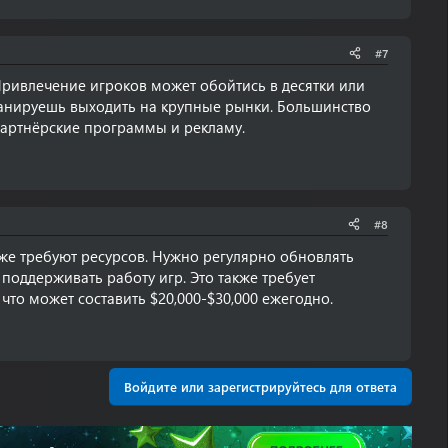
#7
Привлечение игроков может обойтись в десятки или
ланируешь выходить на крупные рынки. Большинство
артнёрские программы и рекламу.
#8
же требуют ресурсов. Нужно регулярно обновлять
поддерживать работу игр. Это также требует
 что может составить $20,000-$30,000 ежегодно.
Войдите или зарегистрируйтесь для ответа