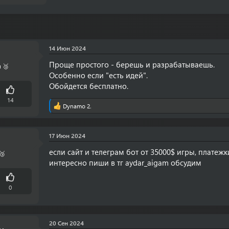
14 Июн 2024
Проще простого - берешь и разрабатываешь.
 🥉
Особенно если "есть идей".
Обойдется бесплатно.
14
Dynamo 2.
Р
е
а
к
17 Июн 2024
ц
и
если сайт и телеграм бот от 35000$ игры, плате
🥉
и
интересно пиши в тг aydar_aigam обсудим
:
0
20 Сен 2024