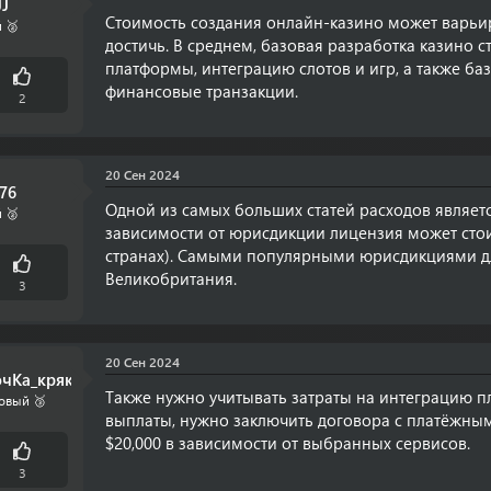
JJ
Стоимость создания онлайн-казино может варьир
 🥈
достичь. В среднем, базовая разработка казино ст
платформы, интеграцию слотов и игр, а также ба
финансовые транзакции.
2
20 Сен 2024
76
Одной из самых больших статей расходов являетс
 🥈
зависимости от юрисдикции лицензия может стоит
странах). Самыми популярными юрисдикциями дл
Великобритания.
3
20 Сен 2024
чКа_кряк
Также нужно учитывать затраты на интеграцию п
овый 🥉
выплаты, нужно заключить договора с платёжным
$20,000 в зависимости от выбранных сервисов.
3