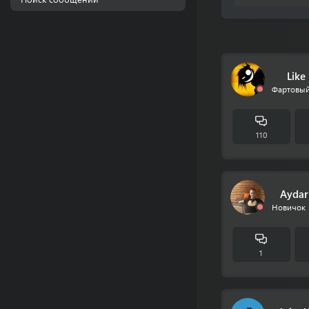
Like
Фартовый
110
Aydar
Новичок 
1