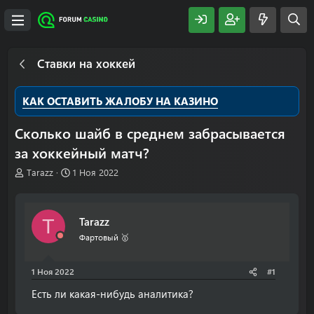
Ставки на хоккей
КАК ОСТАВИТЬ ЖАЛОБУ НА КАЗИНО
Сколько шайб в среднем забрасывается
за хоккейный матч?
А
Д
Tarazz
1 Ноя 2022
в
а
т
т
о
а
Tarazz
T
р
н
т
а
Фартовый 🥇
е
ч
м
а
1 Ноя 2022
#1
ы
л
а
Есть ли какая-нибудь аналитика?