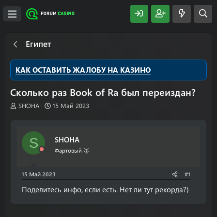
Египет
КАК ОСТАВИТЬ ЖАЛОБУ НА КАЗИНО
Сколько раз Book of Ra был переиздан?
А
Д
SHOHA
15 Май 2023
в
а
т
т
о
а
SHOHA
S
р
н
т
а
Фартовый 🥈
е
ч
м
а
15 Май 2023
#1
ы
л
а
Поделитесь инфо, если есть. Нет ли тут рекорда?)