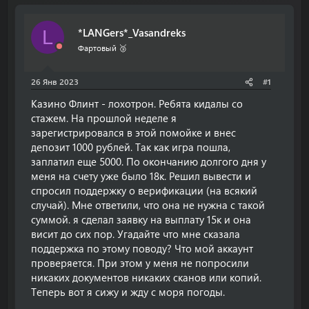
т
т
о
а
*LANGers*_Vasandreks
L
р
н
т
а
Фартовый 🥉
е
ч
м
а
26 Янв 2023
#1
ы
л
а
Казино Флинт - лохотрон. Ребята кидалы со
стажем. На прошлой неделе я
зарегистрировался в этой помойке и внес
депозит 1000 рублей. Так как игра пошла,
заплатил еще 5000. По окончанию долгого дня у
меня на счету уже было 18к. Решил вывести и
спросил поддержку о верификации (на всякий
случай). Мне ответили, что она не нужна с такой
суммой. я сделал заявку на выплату 15к и она
висит до сих пор. Угадайте что мне сказала
поддержка по этому поводу? Что мой аккаунт
проверяется. При этом у меня не попросили
никаких документов никаких сканов или копий.
Теперь вот я сижу и жду с моря погоды.