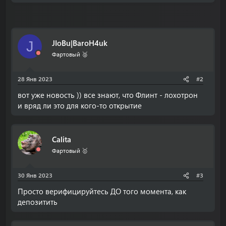
JIoBu|BaroH4uk
J
Фартовый 🥈
28 Янв 2023
#2
вот уже новость )) все знают, что Флинт - лохотрон
и вряд ли это для кого-то открытие
Calita
Фартовый 🥇
30 Янв 2023
#3
Просто верифицируйтесь ДО того момента, как
депозитить