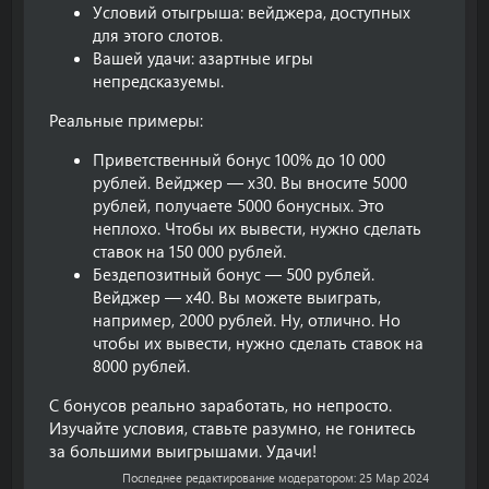
Условий отыгрыша: вейджера, доступных
для этого слотов.
Вашей удачи: азартные игры
непредсказуемы.
Реальные примеры:
Приветственный бонус 100% до 10 000
рублей. Вейджер — х30. Вы вносите 5000
рублей, получаете 5000 бонусных. Это
неплохо. Чтобы их вывести, нужно сделать
ставок на 150 000 рублей.
Бездепозитный бонус — 500 рублей.
Вейджер — х40. Вы можете выиграть,
например, 2000 рублей. Ну, отлично. Но
чтобы их вывести, нужно сделать ставок на
8000 рублей.
С бонусов реально заработать, но непросто.
Изучайте условия, ставьте разумно, не гонитесь
за большими выигрышами. Удачи!
Последнее редактирование модератором:
25 Мар 2024