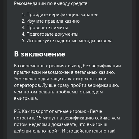
Рекомендации по выводу средств:
Пройдите верификацию заранее
Изучите правила казино
Проверьте лимиты
Подготовьте документы
Используйте надежные методы вывода
В заключение​
В современных реалиях вывод без верификации
практически невозможен в легальных казино.
Это сделано для защиты как игроков, так и
операторов. Лучше сразу пройти верификацию,
чем потом решать проблемы с выводом
выигрыша.
P.S. Как говорят опытные игроки: «Легче
потратить 15 минут на верификацию сейчас, чем
потом неделями доказывать, что выигрыш
действительно твой». И это действительно так!