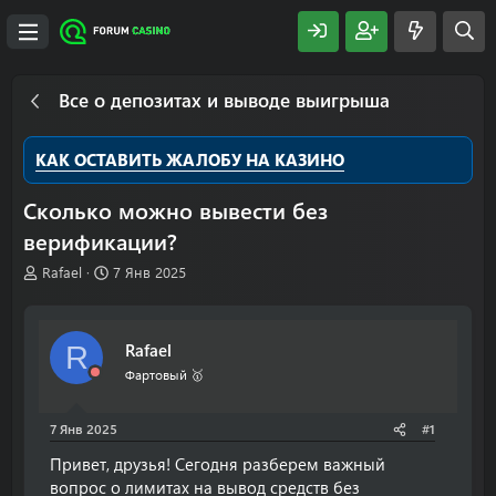
Все о депозитах и выводе выигрыша
КАК ОСТАВИТЬ ЖАЛОБУ НА КАЗИНО
Сколько можно вывести без
верификации?
А
Д
Rafael
7 Янв 2025
в
а
т
т
о
а
Rafael
R
р
н
т
а
Фартовый 🥇
е
ч
м
а
7 Янв 2025
#1
ы
л
а
Привет, друзья! Сегодня разберем важный
вопрос о лимитах на вывод средств без