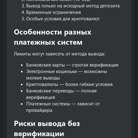
Вывод только на исходный метод депозита
Временные ограничения
Особые условия для криптовалют
Особенности разных
платежных систем​
Лимиты могут зависеть от метода вывода:
Банковские карты — строгая верификация
Электронные кошельки — возможны
мелкие выводы
Криптовалюты — более гибкие условия
Банковские переводы — полная
верификация
Платежные системы — зависит от
провайдера
Риски вывода без
верификации​