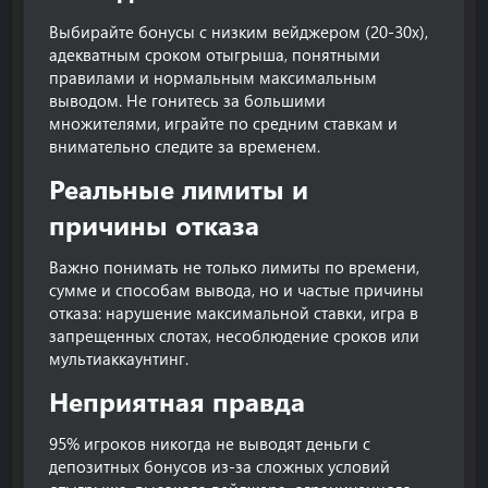
Выбирайте бонусы с низким вейджером (20-30х),
адекватным сроком отыгрыша, понятными
правилами и нормальным максимальным
выводом. Не гонитесь за большими
множителями, играйте по средним ставкам и
внимательно следите за временем.
Реальные лимиты и
причины отказа​
Важно понимать не только лимиты по времени,
сумме и способам вывода, но и частые причины
отказа: нарушение максимальной ставки, игра в
запрещенных слотах, несоблюдение сроков или
мультиаккаунтинг.
Неприятная правда​
95% игроков никогда не выводят деньги с
депозитных бонусов из-за сложных условий