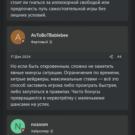
стоит ли гнаться за иллюзорной свободой или
предпочесть путь самостоятельной игры без
лишних условий.
AvToBoTBablebee
A
Фартовый 🥈
17 Дек 2024
#4
Но если быть откровенным, сложно не заметить
явные минусы ситуации. Ограничения по времени,
хитрые вейджеры, максимальные ставки — всё это
способ заставить игрока либо проиграть быстрее,
либо запутаться в правилах. Часто бонусы
превращаются в нервотрёпку с маленькими
шансами на успех.
nozoom
N
Хайроллер 🥉