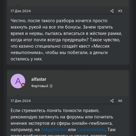
17 Дек 2024
#5
Честно, после такого разбора хочется просто
махнуть рукой на все эти бонусы. Зачем тратить
время и нервы, пытаясь вписаться в жёсткие рамки,
когда итог почти всегда предрешён? Такое чувство,
что казино специально создаёт квест «Миссия
невыполнима», чтобы мы побегали, а деньги
остались у них.
alfastar
A
Фартовый 🥇
17 Дек 2024
#6
Если стремитесь понять тонкости правил,
рекомендую заглянуть на форумы или почитать
мнения экспертов из сферы онлайн-гемблинга,
например, на
Askgamblers
или
Casinomeister
. Там
люди разбирают конкретные случаи, делятся