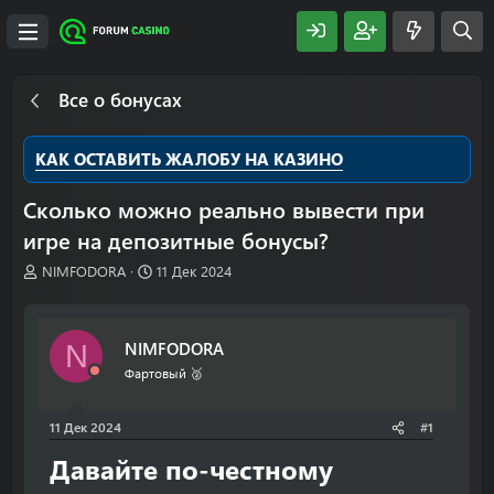
Все о бонусах
КАК ОСТАВИТЬ ЖАЛОБУ НА КАЗИНО
Сколько можно реально вывести при
игре на депозитные бонусы?
А
Д
NIMFODORA
11 Дек 2024
в
а
т
т
о
а
NIMFODORA
N
р
н
т
а
Фартовый 🥈
е
ч
м
а
11 Дек 2024
#1
ы
л
а
Давайте по-честному​