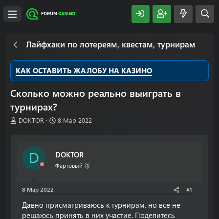
Лайфхаки по лотереям, квестам, турнирам
КАК ОСТАВИТЬ ЖАЛОБУ НА КАЗИНО
Сколько можно реально выиграть в
турнирах?
А
Д
DOKTOR
8 Мар 2022
в
а
т
т
о
а
DOKTOR
D
р
н
т
а
Фартовый 🥇
е
ч
м
а
8 Мар 2022
#1
ы
л
а
Давно присматриваюсь к турнирам, но все не
решаюсь принять в них участие. Поделитесь